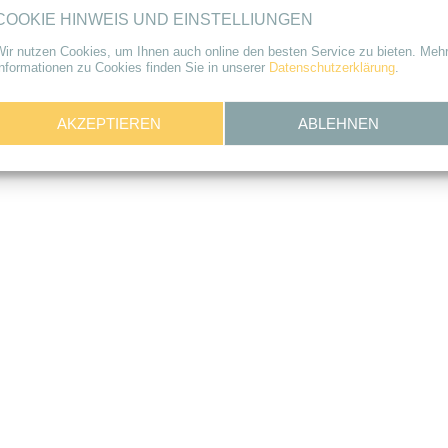
Sie da.
COOKIE HINWEIS UND EINSTELLIUNGEN
KONTAKT
Wir nutzen Cookies, um Ihnen auch online den besten Service zu bieten. Meh
nformationen zu Cookies finden Sie in unserer
Datenschutzerklärung
.
…und in Kürze auch digit
AKZEPTIEREN
ABLEHNEN